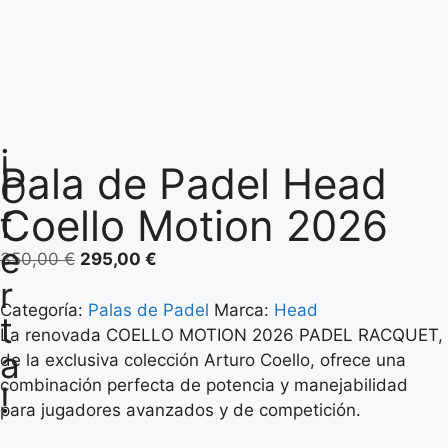
¡
Pala de Padel Head
O
Coello Motion 2026
f
e
350,00
€
295,00
€
r
Categoría:
Palas de Padel
Marca:
Head
t
La renovada COELLO MOTION 2026 PADEL RACQUET,
a
de la exclusiva colección Arturo Coello, ofrece una
combinación perfecta de potencia y manejabilidad
!
para jugadores avanzados y de competición.