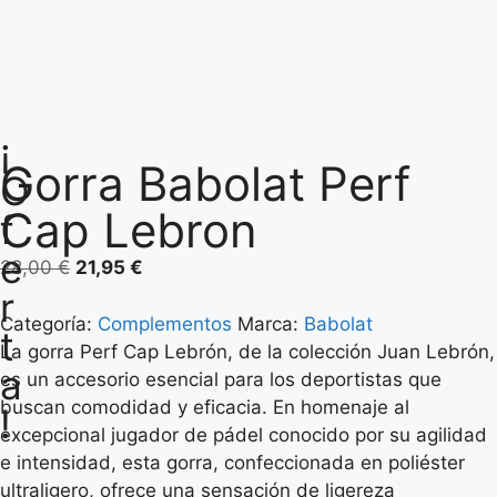
¡
Gorra Babolat Perf
O
Cap Lebron
f
e
28,00
€
21,95
€
r
Categoría:
Complementos
Marca:
Babolat
t
La gorra Perf Cap Lebrón, de la colección Juan Lebrón,
a
es un accesorio esencial para los deportistas que
buscan comodidad y eficacia. En homenaje al
!
excepcional jugador de pádel conocido por su agilidad
e intensidad, esta gorra, confeccionada en poliéster
ultraligero, ofrece una sensación de ligereza