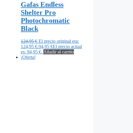
Gafas Endless
Shelter Pro
Photochromatic
Black
124,95
€
El precio original era:
124,95 €.
94,95
€
El precio actual
es: 94,95 €.
Añadir al carrito
¡Oferta!