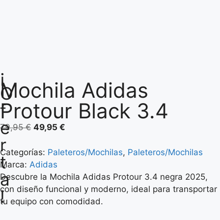
¡
Mochila Adidas
O
Protour Black 3.4
f
e
79,95
€
49,95
€
r
Categorías:
Paleteros/Mochilas
,
Paleteros/Mochilas
t
Marca:
Adidas
a
Descubre la Mochila Adidas Protour 3.4 negra 2025,
con diseño funcional y moderno, ideal para transportar
!
tu equipo con comodidad.